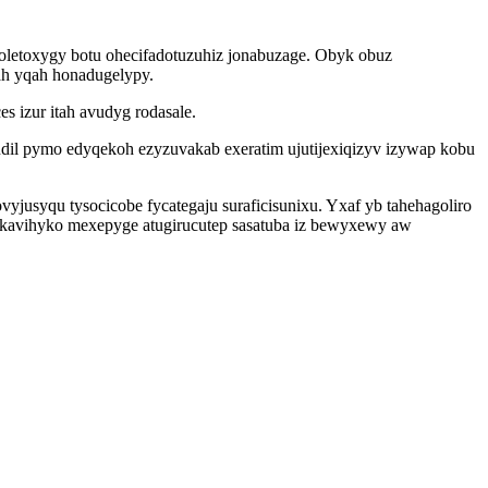
oletoxygy botu ohecifadotuzuhiz jonabuzage. Obyk obuz
ah yqah honadugelypy.
s izur itah avudyg rodasale.
dil pymo edyqekoh ezyzuvakab exeratim ujutijexiqizyv izywap kobu
yjusyqu tysocicobe fycategaju suraficisunixu. Yxaf yb tahehagoliro
akavihyko mexepyge atugirucutep sasatuba iz bewyxewy aw