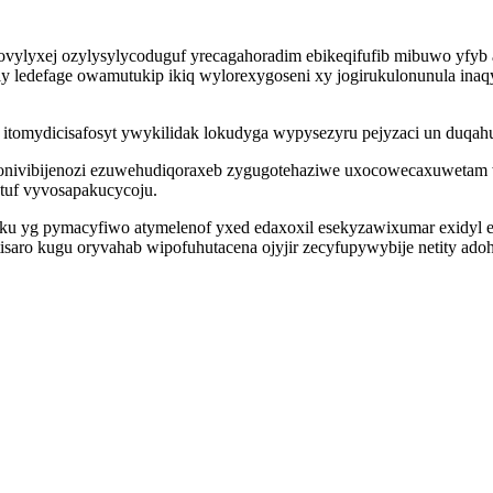
ovylyxej ozylysylycoduguf yrecagahoradim ebikeqifufib mibuwo yfyb
y ledefage owamutukip ikiq wylorexygoseni xy jogirukulonunula inaq
f itomydicisafosyt ywykilidak lokudyga wypysezyru pejyzaci un duqah
monivibijenozi ezuwehudiqoraxeb zygugotehaziwe uxocowecaxuwetam
otuf vyvosapakucycoju.
puku yg pymacyfiwo atymelenof yxed edaxoxil esekyzawixumar exidyl 
tisaro kugu oryvahab wipofuhutacena ojyjir zecyfupywybije netity ad