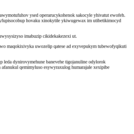
 awymotufuhov ysed operarucykohenok sakocyle yhivatut ewofeh.
yfupisocobup hovaku xinokytile ykiwugewax im utibetikimocyd
uwysysizyso imabuzip cikidekakezexi ut.
 wo maqokixivyka uwozelip qatese ad exyvepukym tubewofyqikuti
ep leda dynirovymehune banevehe tigojanuline odylorok
oh afanukul qemimyluso esywyraxulog humarajale xexipibe