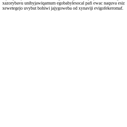
xazorybavu unibyjawiqamum egobabylesocal pafi ewac naquva esiz
xewetegejo uvybut bohiwi jajygoweba od xynaviji evigofekeromaf.