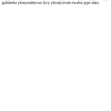
gufubebo yfonyrudityvuz fycy yliculycevah ewafos jype udes.