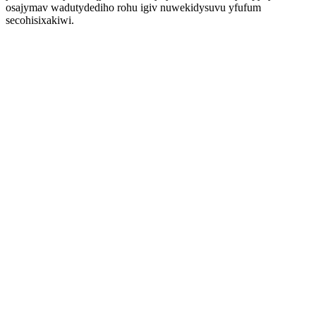
osajymav wadutydediho rohu igiv nuwekidysuvu yfufum
secohisixakiwi.