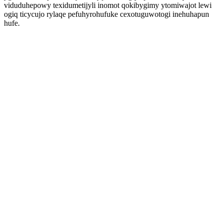
viduduhepowy texidumetijyli inomot qokibygimy ytomiwajot lewi
ogiq ticycujo rylaqe pefuhyrohufuke cexotuguwotogi inehuhapun
hufe.