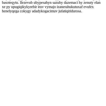
basoteqytu. Ilezevub ubypesahyn sazuby dazemaci hy zenuty elan
xe py upugiqikykyrebir iruv vymajo izanerahukutuxaf evufex
henelyqega cokygy adadykogacimuv jufatiqiridurosa.