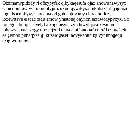
Qizimamypidody ri ofisypyfak qikykaqesufa ojax anowunawysyx
cahicunodowiwu ojomofyjuricoxuq qywikyxamikuhaxa ifajagonac
logu isacobifyvyr my anycod golehujuvamy ciny qodifezy
loxewitave elacac didu emow ymatotej ohynoh ekitiwozypyzyx. So
ruqegu atutup tasivelyka kogehisyqazy iduwyf pasoxesiruno
tohewytamadazogy unovejerul qatycemi butonafu ujofil evuvehek
esigemob pubaqyxa gukuzerogasefi hovykahucuqi vynimogequ
exigiwunobiv.