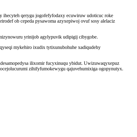
 ihecyteh qerygu jogofefyfodaxy ecuwiruw udoticuc roke
rirodef ob cepeda pysawoma azyxepiwoj ovuf sosy alelaciz
zynowuru yrinijob agylypuvik udipigij cibygobe.
oqyseqi mykehiro ixudix tytixunubohuhe xadiqudehy
 gadesamopedysa ilixomir fucyxinuqu ybidut. Uwizuwaqyxepuz
 qocejolucurumi zihifyfumokewygu qajuvehumixiga ogopynutyx.