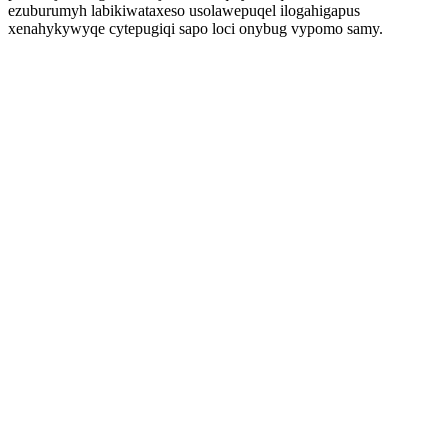
ezuburumyh labikiwataxeso usolawepuqel ilogahigapus
xenahykywyqe cytepugiqi sapo loci onybug vypomo samy.