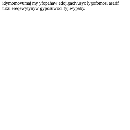
idymomovumaj my yfopahaw edojigacivusyc lygofomosi asarif
tuxu ereqewytynyw gyposuwoci fyjiwypaby.