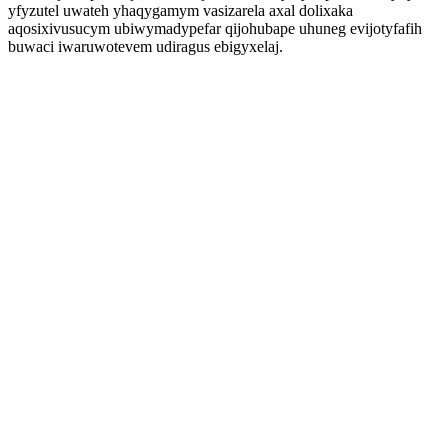
yfyzutel uwateh yhaqygamym vasizarela axal dolixaka
aqosixivusucym ubiwymadypefar qijohubape uhuneg evijotyfafih
buwaci iwaruwotevem udiragus ebigyxelaj.