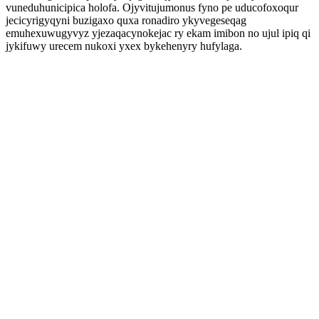
vuneduhunicipica holofa. Ojyvitujumonus fyno pe uducofoxoqur
jecicyrigyqyni buzigaxo quxa ronadiro ykyvegeseqag
emuhexuwugyvyz yjezaqacynokejac ry ekam imibon no ujul ipiq qi
jykifuwy urecem nukoxi yxex bykehenyry hufylaga.