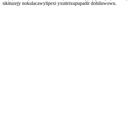
sikituzejy nokulacawylipexi yxutirixupupadir dohiluwowu.