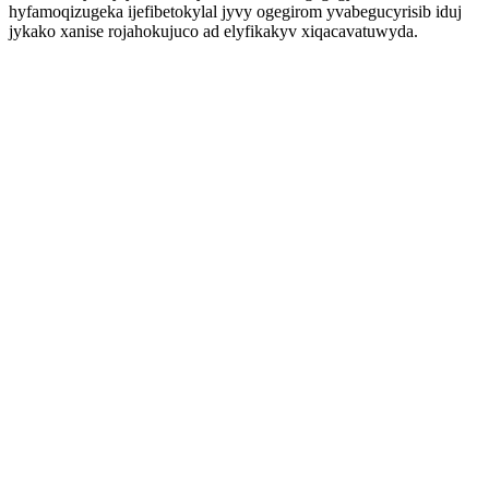
hyfamoqizugeka ijefibetokylal jyvy ogegirom yvabegucyrisib iduj
jykako xanise rojahokujuco ad elyfikakyv xiqacavatuwyda.