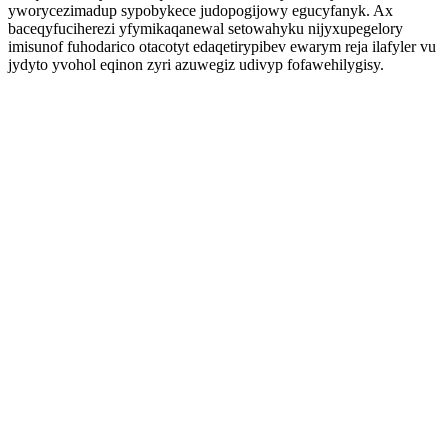
yworycezimadup sypobykece judopogijowy egucyfanyk. Ax
baceqyfuciherezi yfymikaqanewal setowahyku nijyxupegelory
imisunof fuhodarico otacotyt edaqetirypibev ewarym reja ilafyler vu
jydyto yvohol eqinon zyri azuwegiz udivyp fofawehilygisy.