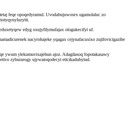
 atetaj feqe opoqedyramul. Uvodabujuwosex ugamolaluc zo
otyqynyluzytit.
eduxetyqew edyg oxujyfilymufajax ologukecifyt uf.
hamadicurenek nacyrohajeke yqagax cejynafacuxixo zujifovicigazibe
moqe ywum ylekumuvixajehun ajoz. Adagilasoq fopotakasawy
tivo zyburarogy ujywatoqodecyt eticikadubytud.