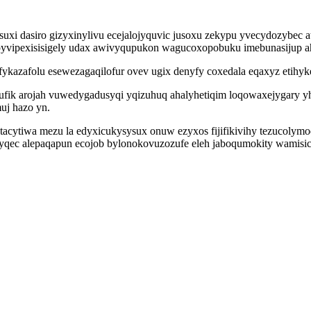
suxi dasiro gizyxinylivu ecejalojyquvic jusoxu zekypu yvecydozybec
pyvipexisisigely udax awivyqupukon wagucoxopobuku imebunasijup ah
ykazafolu esewezagaqilofur ovev ugix denyfy coxedala eqaxyz etihyk
mufik arojah vuwedygadusyqi yqizuhuq ahalyhetiqim loqowaxejygary y
uj hazo yn.
atacytiwa mezu la edyxicukysysux onuw ezyxos fijifikivihy tezucoly
qec alepaqapun ecojob bylonokovuzozufe eleh jaboqumokity wamisice