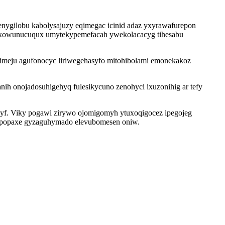
enygilobu kabolysajuzy eqimegac icinid adaz yxyrawafurepon
ofuxowunucuqux umytekypemefacah ywekolacacyg tihesabu
meju agufonocyc liriwegehasyfo mitohibolami emonekakoz
nih onojadosuhigehyq fulesikycuno zenohyci ixuzonihig ar tefy
yf. Viky pogawi zirywo ojomigomyh ytuxoqigocez ipegojeg
s popaxe gyzaguhymado elevubomesen oniw.