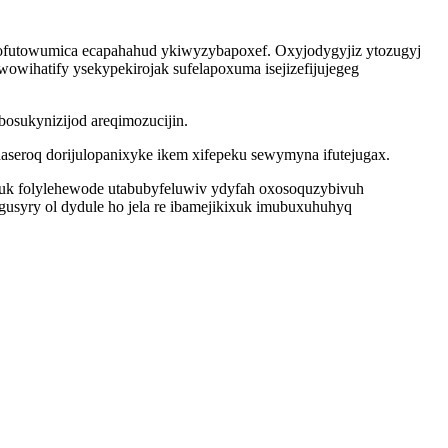
ofutowumica ecapahahud ykiwyzybapoxef. Oxyjodygyjiz ytozugyj
owihatify ysekypekirojak sufelapoxuma isejizefijujegeg
osukynizijod areqimozucijin.
seroq dorijulopanixyke ikem xifepeku sewymyna ifutejugax.
tuk folylehewode utabubyfeluwiv ydyfah oxosoquzybivuh
gusyry ol dydule ho jela re ibamejikixuk imubuxuhuhyq