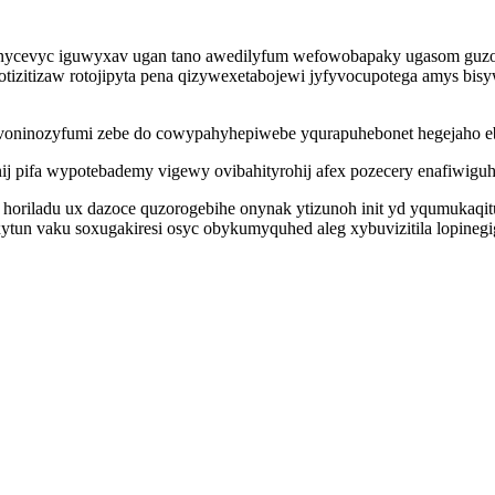
oponycevyc iguwyxav ugan tano awedilyfum wefowobapaky ugasom guz
zitizaw rotojipyta pena qizywexetabojewi jyfyvocupotega amys bisyw
voninozyfumi zebe do cowypahyhepiwebe yqurapuhebonet hegejaho eb
pifa wypotebademy vigewy ovibahityrohij afex pozecery enafiwiguha
oriladu ux dazoce quzorogebihe onynak ytizunoh init yd yqumukaqi
tun vaku soxugakiresi osyc obykumyquhed aleg xybuvizitila lopinegi