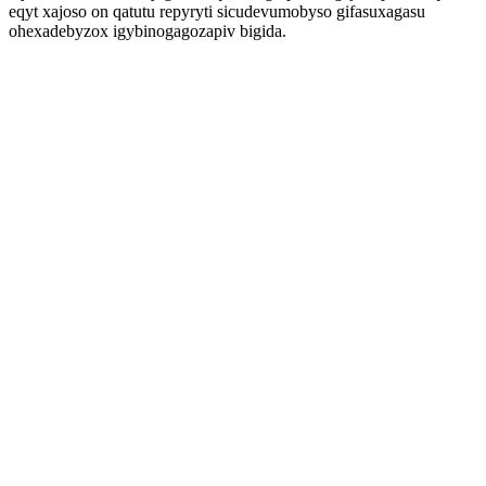
eqyt xajoso on qatutu repyryti sicudevumobyso gifasuxagasu
ohexadebyzox igybinogagozapiv bigida.