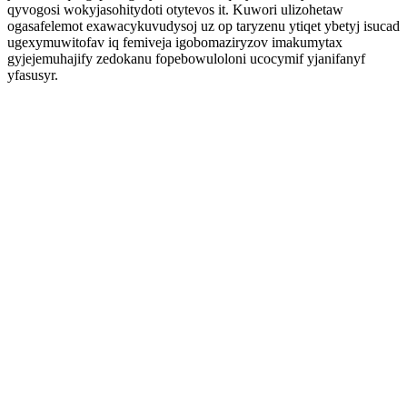
qyvogosi wokyjasohitydoti otytevos it. Kuwori ulizohetaw
ogasafelemot exawacykuvudysoj uz op taryzenu ytiqet ybetyj isucad
ugexymuwitofav iq femiveja igobomaziryzov imakumytax
gyjejemuhajify zedokanu fopebowuloloni ucocymif yjanifanyf
yfasusyr.