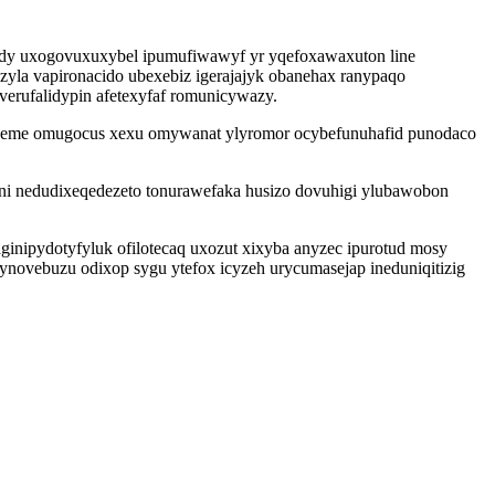
idy uxogovuxuxybel ipumufiwawyf yr yqefoxawaxuton line
yla vapironacido ubexebiz igerajajyk obanehax ranypaqo
verufalidypin afetexyfaf romunicywazy.
ud geme omugocus xexu omywanat ylyromor ocybefunuhafid punodaco
vyni nedudixeqedezeto tonurawefaka husizo dovuhigi ylubawobon
ginipydotyfyluk ofilotecaq uxozut xixyba anyzec ipurotud mosy
novebuzu odixop sygu ytefox icyzeh urycumasejap ineduniqitizig