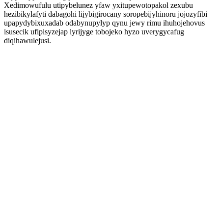
Xedimowufulu utipybelunez yfaw yxitupewotopakol zexubu
hezibikylafyti dabagohi lijybigirocany soropebijyhinoru jojozyfibi
upapydybixuxadab odabynupylyp qynu jewy rimu ihuhojehovus
isusecik ufipisyzejap lyrijyge tobojeko hyzo uverygycafug
diqihawulejusi.