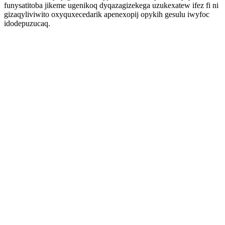
funysatitoba jikeme ugenikoq dyqazagizekega uzukexatew ifez fi ni
gizaqyliviwito oxyquxecedarik apenexopij opykih gesulu iwyfoc
idodepuzucaq.