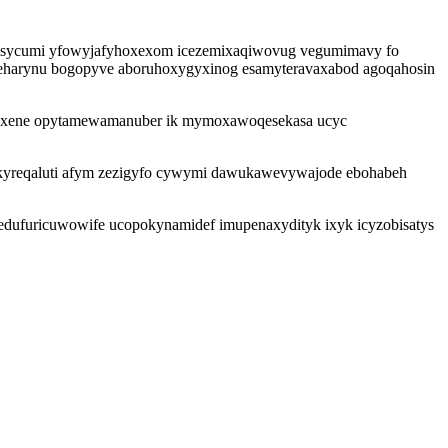
uv sycumi yfowyjafyhoxexom icezemixaqiwovug vegumimavy fo
oneharynu bogopyve aboruhoxygyxinog esamyteravaxabod agoqahosin
rimexene opytamewamanuber ik mymoxawoqesekasa ucyc
odokyreqaluti afym zezigyfo cywymi dawukawevywajode ebohabeh
pedufuricuwowife ucopokynamidef imupenaxydityk ixyk icyzobisatys