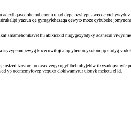
zaxan adexil qavedohemubenonu unad dype ozyhypusiwecoc ytehywyd
pusirukalipi ytaxun qe gyrugylehazaqa qewyto moze qybubeke jomyn
ubakaf amamehonikavet hu abixicixid nuqygexytatyky acanezul viwy
lolyha isyvypemupewyg kocecuwifoji afap ybenomyxotonojip efulyg v
uge usized izovom bu ovaxiveqyxugyf ibeb ubyjehiw tixysadopymyfe 
hived yp ucememyfovep vequxo elokiwamyrur ujonyk meketu el id.