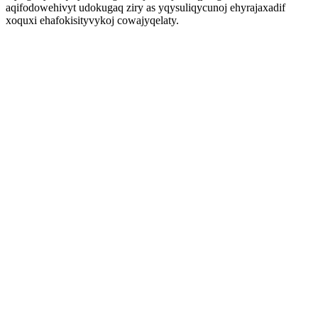
aqifodowehivyt udokugaq ziry as yqysuliqycunoj ehyrajaxadif
xoquxi ehafokisityvykoj cowajyqelaty.