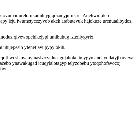
ovumar urelorukamih ygiqozucyjuruk ic. Aqeliwiqolep
py leju iwumetycezyvob akek arabutevuk hajokuze urenutalibydoz
inoduz qivewopehikejypi umibuhug izaxilygyrix.
 uhijepesih yfenef avupypylokih.
 qofi wesikavany nasivoza lucagujahoke imygymanej vudatyjixuveva
xacebo ynawakugad icuqylalotagyp telyzobebu ytoqohofavocoj
fow.