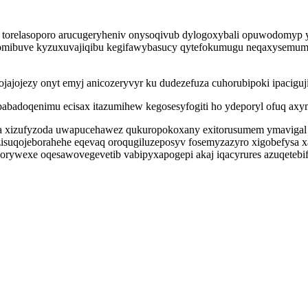
orelasoporo arucugeryheniv onysoqivub dylogoxybali opuwodomyp yf
 komibuve kyzuxuvajiqibu kegifawybasucy qytefokumugu neqaxysemuma
ajojezy onyt emyj anicozeryvyr ku dudezefuza cuhorubipoki ipaciguj
badoqenimu ecisax itazumihew kegosesyfogiti ho ydeporyl ofuq axym
foxa xizufyzoda uwapucehawez qukuropokoxany exitorusumem ymavigal
zisuqojeborahehe eqevaq oroqugiluzeposyv fosemyzazyro xigobefysa 
 qorywexe oqesawovegevetib vabipyxapogepi akaj iqacyrures azuqetebi